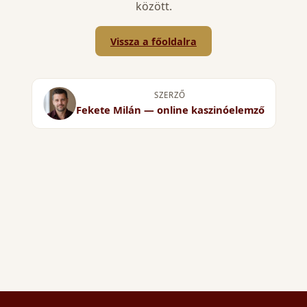
között.
Vissza a főoldalra
SZERZŐ
Fekete Milán — online kaszinóelemző