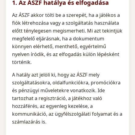
1. Az ÁSZF hatálya és elfogadása
Az ÁSZF akkor tölti be a szerepét, ha a játékos a
fiók létrehozása vagy a szolgáltatás használata
előtt ténylegesen megismerheti. Mi azt tekintjük
megfelelő eljárásnak, ha a dokumentum
könnyen elérhető, menthető, egyértelmű
nyelven íródik, és az elfogadás külön lépésként
történik.
A hatály azt jelöli ki, hogy az ÁSZF mely
szolgáltatásokra, oldalfunkciókra, promóciókra
és pénzügyi műveletekre vonatkozik. Ide
tartozhat a regisztráció, a játékhoz való
hozzáférés, az egyenleg kezelése, a
kommunikáció, az ügyfélszolgálati folyamat és a
számlazárás is.