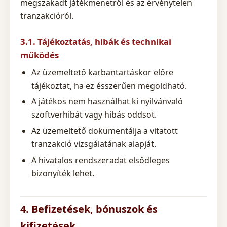
megszakadt játékmenetről és az érvénytelen
tranzakcióról.
3.1. Tájékoztatás, hibák és technikai
működés
Az üzemeltető karbantartáskor előre
tájékoztat, ha ez ésszerűen megoldható.
A játékos nem használhat ki nyilvánvaló
szoftverhibát vagy hibás oddsot.
Az üzemeltető dokumentálja a vitatott
tranzakció vizsgálatának alapját.
A hivatalos rendszeradat elsődleges
bizonyíték lehet.
4. Befizetések, bónuszok és
kifizetések