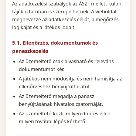
Az adatkezelési szabályok az ÁSZF mellett külön
tájékoztatóban is szerepelhetnek. A weboldal
megnevezze az adatkezelés célját, a megőrzés
logikáját és a játékos jogait.
5.1. Ellenőrzés, dokumentumok és
panaszkezelés
Az üzemeltető csak olvasható és releváns
dokumentumot kér.
A játékos nem módosítja és nem hamisítja az
ellenőrzéshez benyújtott iratot.
Az üzemeltető megadja a panasz
benyújtásának hivatalos csatornáját.
Az üzemeltető közli, milyen döntés ellen
milyen további lépés kérhető.