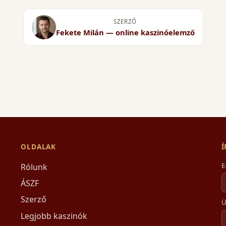
SZERZŐ
Fekete Milán — online kaszinóelemző
OLDALAK
E
Rólunk
ÁSZF
Szerző
Ü
Legjobb kaszinók