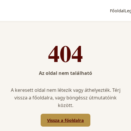
Főoldal
Le
404
Az oldal nem található
A keresett oldal nem létezik vagy áthelyezték. Térj
vissza a főoldalra, vagy böngéssz útmutatóink
között.
Vissza a főoldalra