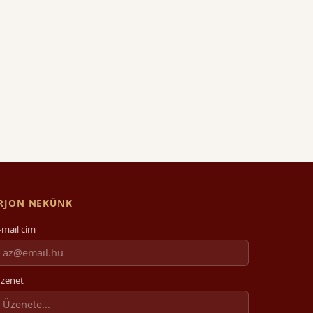
ÍRJON NEKÜNK
-mail cím
zenet