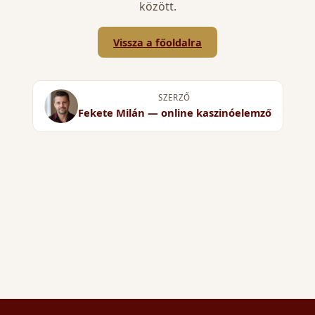
között.
Vissza a főoldalra
SZERZŐ
Fekete Milán — online kaszinóelemző