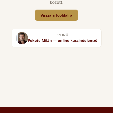
között.
Vissza a főoldalra
SZERZŐ
Fekete Milán — online kaszinóelemző