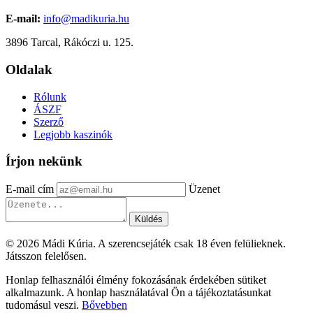
E-mail:
info@madikuria.hu
3896 Tarcal, Rákóczi u. 125.
Oldalak
Rólunk
ÁSZF
Szerző
Legjobb kaszinók
Írjon nekünk
E-mail cím
Üzenet
Küldés
© 2026 Mádi Kúria. A szerencsejáték csak 18 éven felülieknek.
Játsszon felelősen.
Honlap felhasználói élmény fokozásának érdekében sütiket
alkalmazunk. A honlap használatával Ön a tájékoztatásunkat
tudomásul veszi.
Bővebben