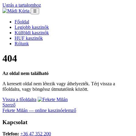
Ugrás a tartalomhoz
☰
Főoldal
Legjobb kaszinók
Külföldi kaszinók
HUF kaszinók
Rólunk
404
Az oldal nem található
A keresett oldal nem létezik vagy áthelyezték. Térj vissza a
főoldalra, vagy böngéssz útmutatóink között.
Vissza a főoldalra
Szerző
Fekete Milán — online kaszinóelemző
Kapcsolat
Telefon:
+36 47 352 200