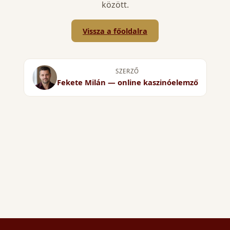
között.
Vissza a főoldalra
SZERZŐ
Fekete Milán — online kaszinóelemző