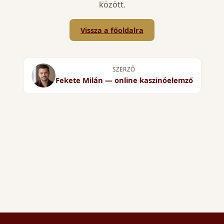
között.
Vissza a főoldalra
SZERZŐ
Fekete Milán — online kaszinóelemző