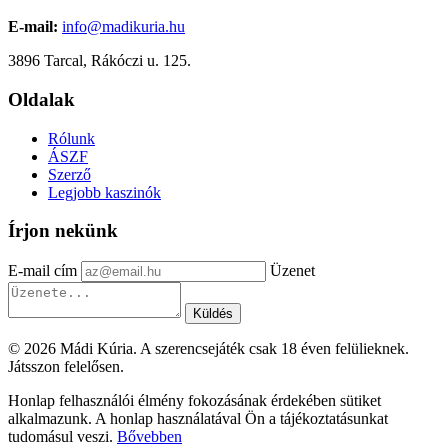
E-mail:
info@madikuria.hu
3896 Tarcal, Rákóczi u. 125.
Oldalak
Rólunk
ÁSZF
Szerző
Legjobb kaszinók
Írjon nekünk
E-mail cím
Üzenet
Küldés
© 2026 Mádi Kúria. A szerencsejáték csak 18 éven felülieknek.
Játsszon felelősen.
Honlap felhasználói élmény fokozásának érdekében sütiket
alkalmazunk. A honlap használatával Ön a tájékoztatásunkat
tudomásul veszi.
Bővebben