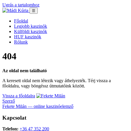
Ugrás a tartalomhoz
☰
Főoldal
Legjobb kaszinók
Külföldi kaszinók
HUF kaszinók
Rólunk
404
Az oldal nem található
A keresett oldal nem létezik vagy áthelyezték. Térj vissza a
főoldalra, vagy böngéssz útmutatóink között.
Vissza a főoldalra
Szerző
Fekete Milán — online kaszinóelemző
Kapcsolat
Telefon:
+36 47 352 200