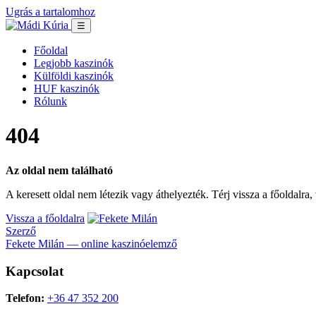
Ugrás a tartalomhoz
☰
Főoldal
Legjobb kaszinók
Külföldi kaszinók
HUF kaszinók
Rólunk
404
Az oldal nem található
A keresett oldal nem létezik vagy áthelyezték. Térj vissza a főoldalra
Vissza a főoldalra
Szerző
Fekete Milán — online kaszinóelemző
Kapcsolat
Telefon:
+36 47 352 200