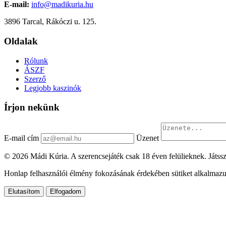
E-mail:
info@madikuria.hu
3896 Tarcal, Rákóczi u. 125.
Oldalak
Rólunk
ÁSZF
Szerző
Legjobb kaszinók
Írjon nekünk
E-mail cím
Üzenet
© 2026 Mádi Kúria. A szerencsejáték csak 18 éven felülieknek. Játssz
Honlap felhasználói élmény fokozásának érdekében sütiket alkalmazu
Elutasítom
Elfogadom