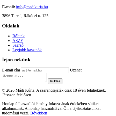
E-mail:
info@madikuria.hu
3896 Tarcal, Rákóczi u. 125.
Oldalak
Rólunk
ÁSZF
Szerző
Legjobb kaszinók
Írjon nekünk
E-mail cím
Üzenet
Küldés
© 2026 Mádi Kúria. A szerencsejáték csak 18 éven felülieknek.
Játsszon felelősen.
Honlap felhasználói élmény fokozásának érdekében sütiket
alkalmazunk. A honlap használatával Ön a tájékoztatásunkat
tudomásul veszi.
Bővebben