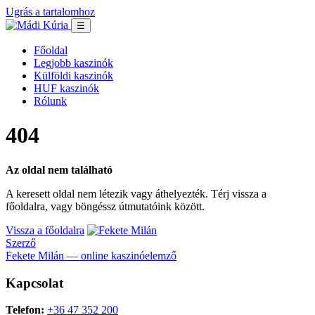
Ugrás a tartalomhoz
☰
Főoldal
Legjobb kaszinók
Külföldi kaszinók
HUF kaszinók
Rólunk
404
Az oldal nem található
A keresett oldal nem létezik vagy áthelyezték. Térj vissza a
főoldalra, vagy böngéssz útmutatóink között.
Vissza a főoldalra
Szerző
Fekete Milán — online kaszinóelemző
Kapcsolat
Telefon:
+36 47 352 200