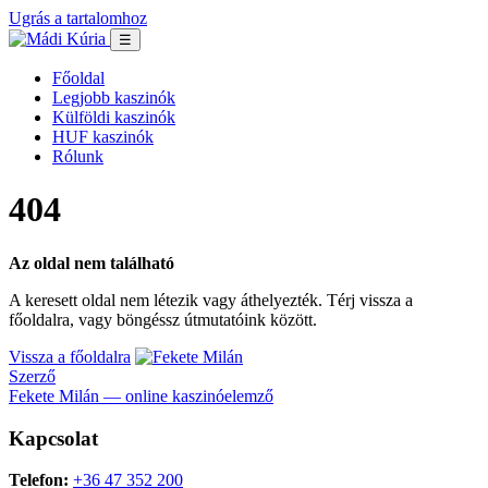
Ugrás a tartalomhoz
☰
Főoldal
Legjobb kaszinók
Külföldi kaszinók
HUF kaszinók
Rólunk
404
Az oldal nem található
A keresett oldal nem létezik vagy áthelyezték. Térj vissza a
főoldalra, vagy böngéssz útmutatóink között.
Vissza a főoldalra
Szerző
Fekete Milán — online kaszinóelemző
Kapcsolat
Telefon:
+36 47 352 200