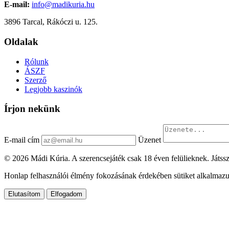
E-mail:
info@madikuria.hu
3896 Tarcal, Rákóczi u. 125.
Oldalak
Rólunk
ÁSZF
Szerző
Legjobb kaszinók
Írjon nekünk
E-mail cím
Üzenet
© 2026 Mádi Kúria. A szerencsejáték csak 18 éven felülieknek. Játssz
Honlap felhasználói élmény fokozásának érdekében sütiket alkalmazu
Elutasítom
Elfogadom