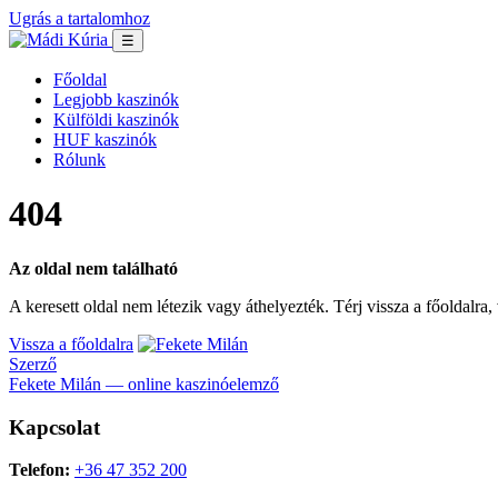
Ugrás a tartalomhoz
☰
Főoldal
Legjobb kaszinók
Külföldi kaszinók
HUF kaszinók
Rólunk
404
Az oldal nem található
A keresett oldal nem létezik vagy áthelyezték. Térj vissza a főoldalra
Vissza a főoldalra
Szerző
Fekete Milán — online kaszinóelemző
Kapcsolat
Telefon:
+36 47 352 200