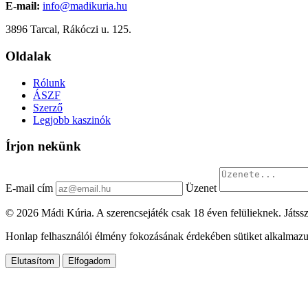
E-mail:
info@madikuria.hu
3896 Tarcal, Rákóczi u. 125.
Oldalak
Rólunk
ÁSZF
Szerző
Legjobb kaszinók
Írjon nekünk
E-mail cím
Üzenet
© 2026 Mádi Kúria. A szerencsejáték csak 18 éven felülieknek. Játssz
Honlap felhasználói élmény fokozásának érdekében sütiket alkalmazu
Elutasítom
Elfogadom