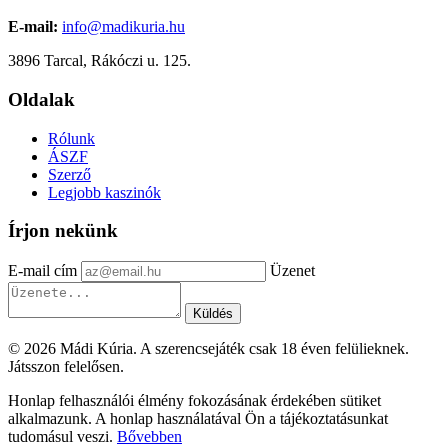
E-mail:
info@madikuria.hu
3896 Tarcal, Rákóczi u. 125.
Oldalak
Rólunk
ÁSZF
Szerző
Legjobb kaszinók
Írjon nekünk
E-mail cím
Üzenet
Küldés
© 2026 Mádi Kúria. A szerencsejáték csak 18 éven felülieknek.
Játsszon felelősen.
Honlap felhasználói élmény fokozásának érdekében sütiket
alkalmazunk. A honlap használatával Ön a tájékoztatásunkat
tudomásul veszi.
Bővebben