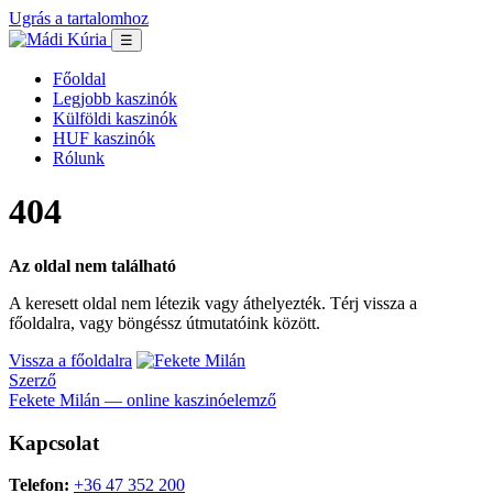
Ugrás a tartalomhoz
☰
Főoldal
Legjobb kaszinók
Külföldi kaszinók
HUF kaszinók
Rólunk
404
Az oldal nem található
A keresett oldal nem létezik vagy áthelyezték. Térj vissza a
főoldalra, vagy böngéssz útmutatóink között.
Vissza a főoldalra
Szerző
Fekete Milán — online kaszinóelemző
Kapcsolat
Telefon:
+36 47 352 200