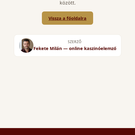
között.
Vissza a főoldalra
SZERZŐ
Fekete Milán — online kaszinóelemző