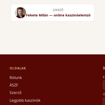
SZERZŐ
Fekete Milán — online kaszinóelemző
OLDALAK
E
Rólunk
ÁSZF
Szerző
Ü
Legjobb kaszinók