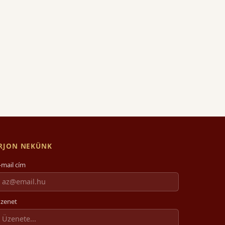
ÍRJON NEKÜNK
-mail cím
zenet