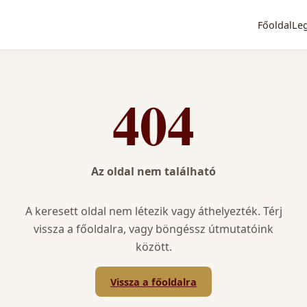
Főoldal
Le
404
Az oldal nem található
A keresett oldal nem létezik vagy áthelyezték. Térj
vissza a főoldalra, vagy böngéssz útmutatóink
között.
Vissza a főoldalra