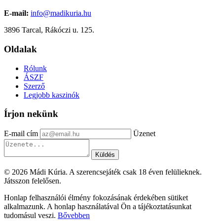
E-mail:
info@madikuria.hu
3896 Tarcal, Rákóczi u. 125.
Oldalak
Rólunk
ÁSZF
Szerző
Legjobb kaszinók
Írjon nekünk
E-mail cím
Üzenet
Küldés
© 2026 Mádi Kúria. A szerencsejáték csak 18 éven felülieknek.
Játsszon felelősen.
Honlap felhasználói élmény fokozásának érdekében sütiket
alkalmazunk. A honlap használatával Ön a tájékoztatásunkat
tudomásul veszi.
Bővebben