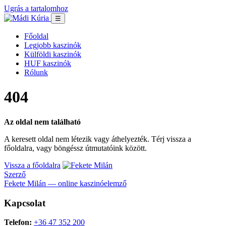
Ugrás a tartalomhoz
☰
Főoldal
Legjobb kaszinók
Külföldi kaszinók
HUF kaszinók
Rólunk
404
Az oldal nem található
A keresett oldal nem létezik vagy áthelyezték. Térj vissza a
főoldalra, vagy böngéssz útmutatóink között.
Vissza a főoldalra
Szerző
Fekete Milán — online kaszinóelemző
Kapcsolat
Telefon:
+36 47 352 200