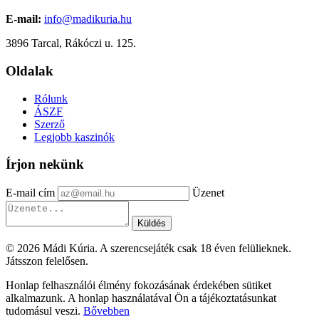
E-mail:
info@madikuria.hu
3896 Tarcal, Rákóczi u. 125.
Oldalak
Rólunk
ÁSZF
Szerző
Legjobb kaszinók
Írjon nekünk
E-mail cím
Üzenet
Küldés
© 2026 Mádi Kúria. A szerencsejáték csak 18 éven felülieknek.
Játsszon felelősen.
Honlap felhasználói élmény fokozásának érdekében sütiket
alkalmazunk. A honlap használatával Ön a tájékoztatásunkat
tudomásul veszi.
Bővebben