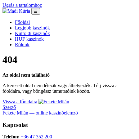
Ugrás a tartalomhoz
☰
Főoldal
Legjobb kaszinók
Külföldi kaszinók
HUF kaszinók
Rólunk
404
Az oldal nem található
A keresett oldal nem létezik vagy áthelyezték. Térj vissza a
főoldalra, vagy böngéssz útmutatóink között.
Vissza a főoldalra
Szerző
Fekete Milán — online kaszinóelemző
Kapcsolat
Telefon:
+36 47 352 200