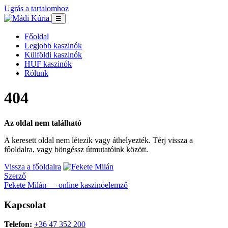
Ugrás a tartalomhoz
☰
Főoldal
Legjobb kaszinók
Külföldi kaszinók
HUF kaszinók
Rólunk
404
Az oldal nem található
A keresett oldal nem létezik vagy áthelyezték. Térj vissza a
főoldalra, vagy böngéssz útmutatóink között.
Vissza a főoldalra
Szerző
Fekete Milán — online kaszinóelemző
Kapcsolat
Telefon:
+36 47 352 200