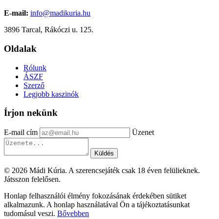
E-mail:
info@madikuria.hu
3896 Tarcal, Rákóczi u. 125.
Oldalak
Rólunk
ÁSZF
Szerző
Legjobb kaszinók
Írjon nekünk
E-mail cím
Üzenet
Küldés
© 2026 Mádi Kúria. A szerencsejáték csak 18 éven felülieknek.
Játsszon felelősen.
Honlap felhasználói élmény fokozásának érdekében sütiket
alkalmazunk. A honlap használatával Ön a tájékoztatásunkat
tudomásul veszi.
Bővebben