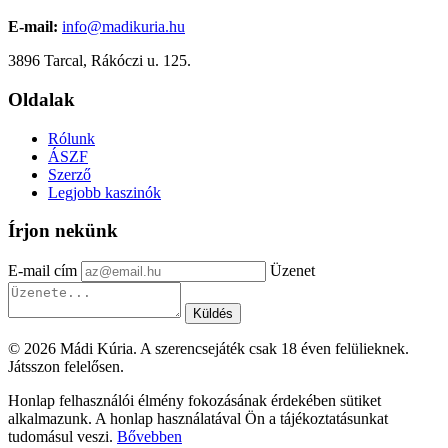
E-mail:
info@madikuria.hu
3896 Tarcal, Rákóczi u. 125.
Oldalak
Rólunk
ÁSZF
Szerző
Legjobb kaszinók
Írjon nekünk
E-mail cím
Üzenet
Küldés
© 2026 Mádi Kúria. A szerencsejáték csak 18 éven felülieknek.
Játsszon felelősen.
Honlap felhasználói élmény fokozásának érdekében sütiket
alkalmazunk. A honlap használatával Ön a tájékoztatásunkat
tudomásul veszi.
Bővebben