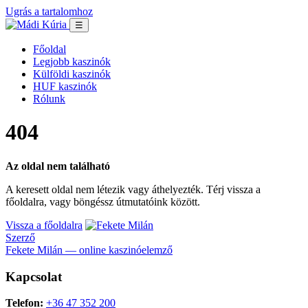
Ugrás a tartalomhoz
☰
Főoldal
Legjobb kaszinók
Külföldi kaszinók
HUF kaszinók
Rólunk
404
Az oldal nem található
A keresett oldal nem létezik vagy áthelyezték. Térj vissza a
főoldalra, vagy böngéssz útmutatóink között.
Vissza a főoldalra
Szerző
Fekete Milán — online kaszinóelemző
Kapcsolat
Telefon:
+36 47 352 200