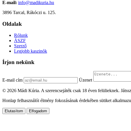
E-mail:
info@madikuria.hu
3896 Tarcal, Rákóczi u. 125.
Oldalak
Rólunk
ÁSZF
Szerző
Legjobb kaszinók
Írjon nekünk
E-mail cím
Üzenet
© 2026 Mádi Kúria. A szerencsejáték csak 18 éven felülieknek. Játssz
Honlap felhasználói élmény fokozásának érdekében sütiket alkalmazu
Elutasítom
Elfogadom