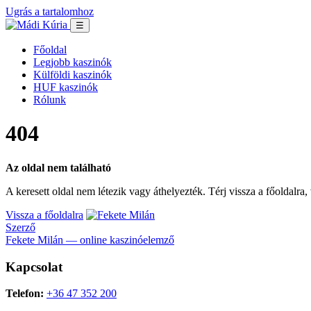
Ugrás a tartalomhoz
☰
Főoldal
Legjobb kaszinók
Külföldi kaszinók
HUF kaszinók
Rólunk
404
Az oldal nem található
A keresett oldal nem létezik vagy áthelyezték. Térj vissza a főoldalra
Vissza a főoldalra
Szerző
Fekete Milán — online kaszinóelemző
Kapcsolat
Telefon:
+36 47 352 200